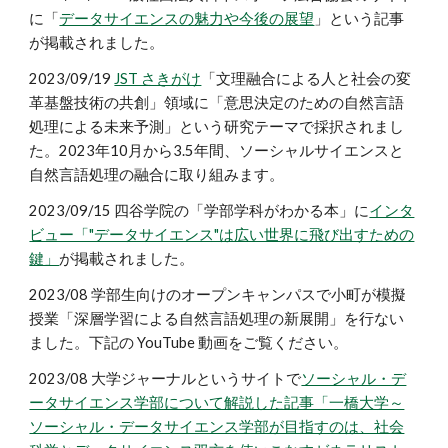
に「
データサイエンスの魅力や今後の展望
」という記事
が掲載されました。
2023/09/19
JST さきがけ
「文理融合による人と社会の変
革基盤技術の共創」領域に「意思決定のための自然言語
処理による未来予測」という研究テーマで採択されまし
た。2023年10月から3.5年間、ソーシャルサイエンスと
自然言語処理の融合に取り組みます。
2023/09/15 四谷学院の「学部学科がわかる本」に
インタ
ビュー「"データサイエンス"は広い世界に飛び出すための
鍵」
が掲載されました。
2023/08 学部生向けのオープンキャンパスで小町が模擬
授業「深層学習による自然言語処理の新展開」を行ない
ました。下記の YouTube 動画をご覧ください。
2023/08 大学ジャーナルというサイトで
ソーシャル・デ
ータサイエンス学部について解説した記事「一橋大学～
ソーシャル・データサイエンス学部が目指すのは、社会