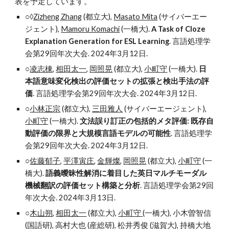
表を予定しています。
○◊
Zizheng Zhang
(都立大),
Masato Mita
(サイバーエー
ジェント),
Mamoru Komachi
(一橋大).
A Task of Cloze
Explanation Generation for ESL Learning
. 言語処理学
会第29回年次大会. 2024年3月12日.
○
凌志棟
,
相田太一
,
岡照晃
(都立大),
小町守
(一橋大).
日
本語意味変化検出の評価セットの拡張と検出手法の評
価
. 言語処理学会第29回年次大会. 2024年3月12日.
○
小林正宗
(都立大),
三田雅人
(サイバーエージェント),
小町守
(一橋大).
文法誤り訂正の包括的メタ評価: 既存自
動評価の限界と大規模言語モデルの可能性
. 言語処理学
会第29回年次大会. 2024年3月12日.
○
佐藤郁子
,
平澤寅庄
,
金輝燦
,
岡照晃
(都立大),
小町守
(一
橋大).
語義曖昧性解消に着目した英日マルチモーダル
機械翻訳の評価セット構築と分析
. 言語処理学会第29回
年次大会. 2024年3月13日.
○
木山朔
,
相田太一
(都立大),
小町守
(一橋大), 小木曽智信
(国語研), 高村大也 (産総研), 松井秀俊 (滋賀大), 持橋大地