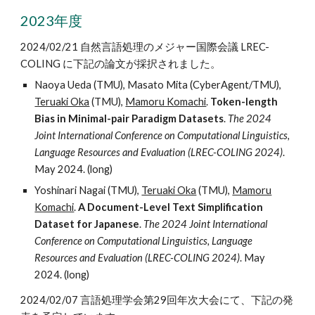
2023年度
2024/02/21 自然言語処理のメジャー国際会議 LREC-
COLING に下記の論文が採択されました。
Naoya Ueda (TMU), Masato Mita (CyberAgent/TMU),
Teruaki Oka
(TMU),
Mamoru Komachi
.
Token-length
Bias in Minimal-pair Paradigm Datasets
.
The 2024
Joint International Conference on Computational Linguistics,
Language Resources and Evaluation (LREC-COLING 2024)
.
May 2024. (long)
Yoshinari Nagai (TMU),
Teruaki Oka
(TMU),
Mamoru
Komachi
.
A Document-Level Text Simplification
Dataset for Japanese
.
The 2024 Joint International
Conference on Computational Linguistics, Language
Resources and Evaluation (LREC-COLING 2024)
. May
2024. (long)
2024/02/07 言語処理学会第29回年次大会にて、下記の発