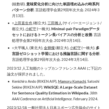
(統数研).
意味変化分析に向けた単語埋め込みの時系列
パターン分析
. 言語処理学会第29回年次大会. 2024年3
月13日.
○
上田直生也
(都立大),
三田雅人
(サイバーエージェント/
都立大),
小町守
(一橋大).
Minimal-pair Paradigmデータ
セットにおけるトークン長バイアスの分析と改善
. 言語
処理学会第29回年次大会. 2024年3月14日.
○大平颯人 (東北大),
金輝燦
(都立大),
小町守
(一橋大).
多
言語ゼロショット学習における推論言語に関する分析
.
言語処理学会第29回年次大会. 2024年3月14日.
2023/12 人工知能のトップカンファレンス AAAI に下記の
論文が採択されました。
Kenichiro Ando (RIKEN AIP),
Mamoru Komachi
, Satoshi
Sekine (RIKEN AIP).
WikiSQE: A Large-Scale Dataset
for Sentence Quality Estimation in Wikipedia
.
38th
AAAI Conference on Artificial Intelligence
. February 2024.
2023/12/18 一般社団法人日本スポーツ広告協会のサイト