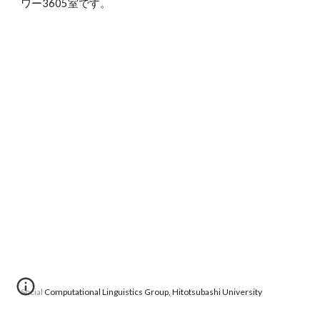
ワー3605室です。
Social Computational Linguistics Group, Hitotsubashi University