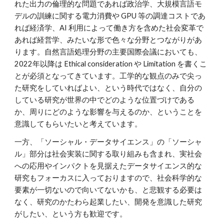
れた出力の倫理的な問題であれば政治学、大規模言語モ
デルの訓練に関する電力消費や GPU 等の調達コストであ
れば経済学、AI 利用によって働き方を含めた社会変革で
あれば経営学、みたいな形で色々な分野とつながりがあ
ります。自然言語処理分野の主要国際会議においても、
2022年以降は Ethical consideration や Limitation を書くこ
とが必須となってきています。工学的な観点のみで尖っ
た研究をしていればよい、という時代ではなく、自分の
している研究が世界の中でどのような位置づけである
か、周りにどのような影響を与えるのか、ということを
意識してもらいたいと考えています。
一方、「ソーシャル・データサイエンス」の「ソーシャ
ル」部分は社会実装に関する取り組みも含まれ、実社会
への応用やインパクトを見据えたデータサイエンス的な
研究もフォーカスに入っておりますので、社会科学的な
要素が一切ないので向いてないかも、と悲観する必要は
なく、研究のかたわら起業したい、開発を意識した研究
がしたい、という方も歓迎です。