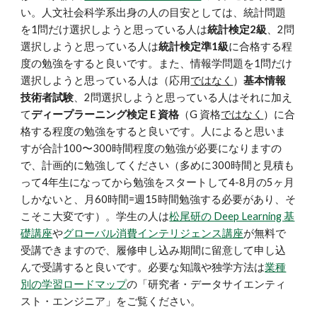
い。人文社会科学系出身の人の目安としては、統計問題
を1問だけ選択しようと思っている人は
統計検定2級
、2問
選択しようと思っている人は
統計検定準1級
に合格する程
度の勉強をすると良いです。また、情報学問題を1問だけ
選択しようと思っている人は（応用
ではなく
）
基本情報
技術者試験
、2問選択しようと思っている人はそれに加え
て
ディープラーニング検定 E 資格
（G 資格
ではなく
）
に合
格する程度の勉強をすると良いです。人によると思いま
すが合計100〜300時間程度の勉強が必要になりますの
で、計画的に勉強してください（多めに300時間と見積も
って4年生になってから勉強をスタートして4-8月の5ヶ月
しかないと、月60時間=週15時間勉強する必要があり、そ
こそこ大変です）。学生の人は
松尾研の Deep Learning 基
礎講座
や
グローバル消費インテリジェンス講座
が無料で
受講できますので、履修申し込み期間に留意して申し込
んで受講すると良いです。必要な知識や独学方法は
業種
別の学習ロードマップ
の「研究者・データサイエンティ
スト・エンジニア」をご覧ください。