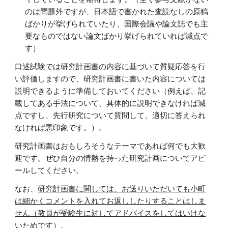
のは問題外ですが、日本語で書かれた査読なしの原稿
ばかりが挙げられていたり、国際会議や論文誌でも主
要なものではない論文ばかり挙げられていれば減点で
す）
口述試験では
研究計画書の内容に基づいて
質疑応答を行
い評価しますので、研究計画書に書いた内容については
説明できるように準備しておいてください（例えば、記
載してある手法について、具体的に説明できなければ減
点ですし、先行研究について質問して、適切に答えられ
なければ悪印象です。）。
研究計画書はおもしろそうなテーマであれば何でも大歓
迎です。ぜひ自分の情熱を持った研究計画についてアピ
ールしてください。
なお、
研究計画書に関しては、お送りいただいても小町
は細かくコメントを入れてお返ししたりすることはしま
せん（教員が受験生に対してアドバイスをしてはいけな
いためです）
。