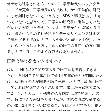
修士から進学される方について、学部時代のバックグラ
ウンドが完全に工学出身の方であり、かつ工学的な研究
にしか興味がない、という方は、SDS の環境はあまり向
いていないと思うので、工学系の研究科に進学していた
だいた方が良いと考えています（学部からの SDS の学生
は、編入生も含めて社会科学とデータサイエンスは両方
意識せざるを得ないので、大丈夫だと思いますが）。博
士からいらっしゃる方は（個々の研究の専門性の方が重
要なので）特にこのような制約はありません。
国際会議で発表できますか？
はい、小町は10年間都立大学で研究室を運営してきまし
たが、学部4年で配属されて修士2年間の合計3年間いた人
は、8割程度の人が国際会議で発表したので、普通に研究
していれば発表できると思います。修士から都立大に来
て2年間いた人は、7〜8割の人が国際会議で発表したの
で、特に大きな差はありませんが、国際会議に投稿する
のが修士2年生くらいになることがほとんどであり、例え