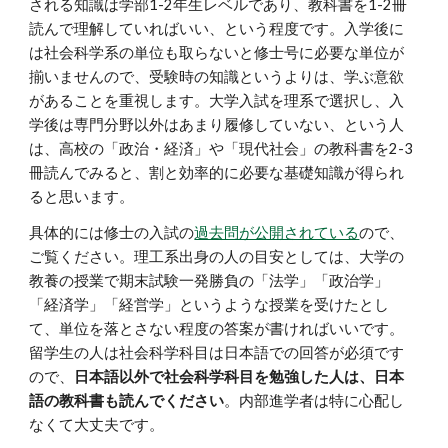
される知識は学部1-2年生レベルであり、教科書を1-2冊
読んで理解していればいい、という程度です。入学後に
は社会科学系の単位も取らないと修士号に必要な単位が
揃いませんので、受験時の知識というよりは、学ぶ意欲
があることを重視します。大学入試を理系で選択し、入
学後は専門分野以外はあまり履修していない、という人
は、高校の「政治・経済」や「現代社会」の教科書を2-3
冊読んでみると、割と効率的に必要な基礎知識が得られ
ると思います。
具体的には修士の入試の
過去問が公開されている
ので、
ご覧ください。理工系出身の人の目安としては、大学の
教養の授業で期末試験一発勝負の「法学」「政治学」
「経済学」「経営学」というような授業を受けたとし
て、単位を落とさない程度の答案が書ければいいです。
留学生の人は社会科学科目は日本語での回答が必須です
ので、
日本語以外で社会科学科目を勉強した人は、日本
語の教科書も読んでください
。内部進学者は特に心配し
なくて大丈夫です。