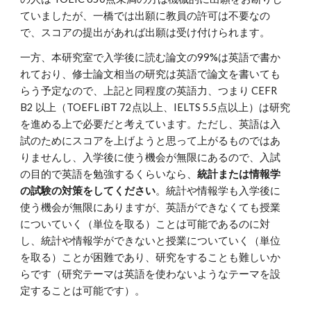
ていましたが、一橋では出願に教員の許可は不要なの
で、スコアの提出があれば出願は受け付けられます。
一方、本研究室で入学後に読む論文の99%は英語で書か
れており、修士論文相当の研究は英語で論文を書いても
らう予定なので、上記と同程度の英語力、つまり CEFR
B2 以上（TOEFL iBT 72点以上、IELTS 5.5点以上）は研究
を進める上で必要だと考えています。ただし、英語は入
試のためにスコアを上げようと思って上がるものではあ
りませんし、入学後に使う機会が無限にあるので、入試
の目的で英語を勉強するくらいなら、
統計または情報学
の試験の対策をしてください
。統計や情報学も入学後に
使う機会が無限にありますが、英語ができなくても授業
についていく（単位を取る）ことは可能であるのに対
し、統計や情報学ができないと授業についていく（単位
を取る）ことが困難であり、研究をすることも難しいか
らです（研究テーマは英語を使わないようなテーマを設
定することは可能です）。