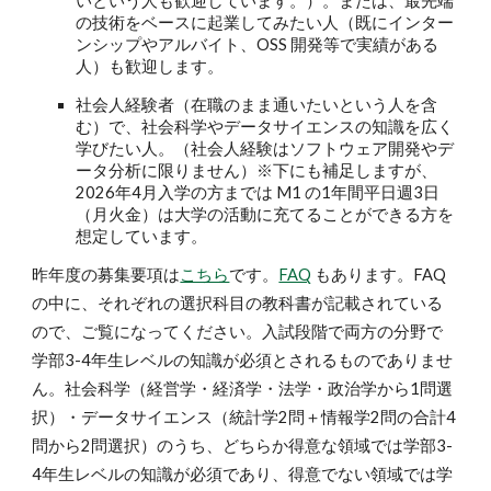
いという人も歓迎しています。）。または、最先端
の技術をベースに起業してみたい人（既にインター
ンシップやアルバイト、OSS 開発等で実績がある
人）も歓迎します。
社会人経験者（在職のまま通いたいという人を含
む）で、社会科学やデータサイエンスの知識を広く
学びたい人。（社会人経験はソフトウェア開発やデ
ータ分析に限りません）※下にも補足しますが、
2026年4月入学の方までは M1 の1年間平日週3日
（月火金）は大学の活動に充てることができる方を
想定しています。
昨年度の募集要項は
こちら
です。
FAQ
もあります。FAQ
の中に、それぞれの選択科目の教科書が記載されている
ので、ご覧になってください。入試段階で両方の分野で
学部3-4年生レベルの知識が必須とされるものでありませ
ん。社会科学（経営学・経済学・法学・政治学から1問選
択）・データサイエンス（統計学2問＋情報学2問の合計4
問から2問選択）のうち、どちらか得意な領域では学部3-
4年生レベルの知識が必須であり、得意でない領域では学