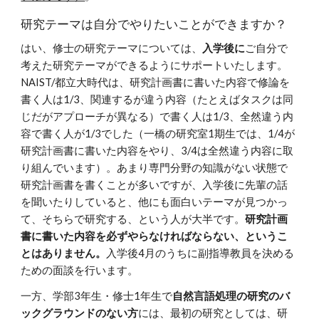
研究テーマは自分でやりたいことができますか？
はい、修士の研究テーマについては、
入学後に
ご自分で
考えた研究テーマができるようにサポートいたします。
NAIST/都立大時代は、研究計画書に書いた内容で修論を
書く人は1/3、関連するが違う内容（たとえばタスクは同
じだがアプローチが異なる）で書く人は1/3、全然違う内
容で書く人が1/3でした（一橋の研究室1期生では、1/4が
研究計画書に書いた内容をやり、3/4は全然違う内容に取
り組んでいます）。あまり専門分野の知識がない状態で
研究計画書を書くことが多いですが、入学後に先輩の話
を聞いたりしていると、他にも面白いテーマが見つかっ
て、そちらで研究する、という人が大半です。
研究計画
書に書いた内容を必ずやらなければならない、というこ
とはありません。
入学後4月のうちに副指導教員を決める
ための面談を行います。
一方、
学部3年生・修士1年生で
自然言語処理の研究のバ
ックグラウンドのない方
には、最初の研究としては、研