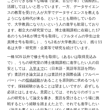
ことのできる様々な職場（企業、官公庁等）で国際的に
活躍してほしいと思っています。一方、データサイエン
スの教育を受けた人が大学でデータサイエンスを教える
ようになる時代が来る、ということも期待しているの
で、大学教員になりたいという人の進学も歓迎しており
ます。都立大の研究室では、博士後期課程に在籍した17
名のうち14名が博士号を取得し（フルタイムの学生は全
員博士号を取得し）、うち2名が大学教員になり、残り11
名は大学・研究所・企業等で研究を続けています。
一橋 SDS 以外で修士号を取得し（あるいは取得見込み
で）、うちの研究室の博士後期課程に進学したい人の目
安としては、
入学まで
に（日本語・英語等言語を問わ
ず）査読付き論文誌または査読付き国際会議（フルペー
パー）への
投稿経験
があることを原則的に求めるつもり
です。採録経験があることは望ましいですが、必ずしも
必須とはしません。意図としては、それなりのボリュー
ムの研究をして論文を書き、査読を受けるという場に挑
戦するという経験を踏まえた上で、それでも進学したい
（論文を書くという行為にしばらく腰を据えて取り組み