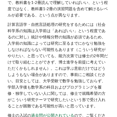
で、教科書を1-2冊読んで理解していればいい、という程
度ではなく、教科書1-2冊の演習問題を含めて解けるレベ
ルが必要である、という点が異なります。
計算言語学・自然言語処理の研究をするためには（社会
科学系の知識は入学前は「あればいい」という程度であ
るのに対し）統計や情報分野の知識が必須であるため、
入学前の知識によっては研究に至るまでにかなり勉強を
しなければならない可能性もあります（こういう研究が
やりたい、と思っていても、能力次第では修士の2年間だ
けで取り組むことができず、博士進学を前提に考えてい
ただくかもしれません）。これは学ぶ意欲だけではどう
しようもない場合がありますので、事前にご相談くださ
い。目安としては、大学受験で数学を勉強しておらず、
学部入学後も数学系の科目およびプログラミングを履
修・独学していない人に関しては、修士で就職希望の方
がこういう研究テーマで研究したいという形で受け入れ
ることが困難である可能性が高いと思っています。
修士の入試の
過去問が公開されている
ので、ご覧くださ