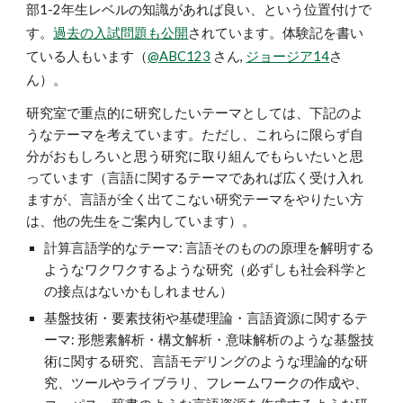
部1-2年生レベルの知識があれば良い、という位置付けで
す。
過去の入試問題も公開
されています。体験記を書い
ている人もいます（
@ABC123
さん
,
ジョージア14
さ
ん
）。
研究室で重点的に研究したいテーマとしては、下記のよ
うなテーマを考えています。ただし、これらに限らず自
分がおもしろいと思う研究に取り組んでもらいたいと思
っています（言語に関するテーマであれば広く受け入れ
ますが、言語が全く出てこない研究テーマをやりたい方
は、他の先生をご案内しています）。
計算言語学的なテーマ: 言語そのものの原理を解明する
ようなワクワクするような研究（必ずしも社会科学と
の接点はないかもしれません）
基盤技術・要素技術や基礎理論・言語資源に関するテ
ーマ: 形態素解析・構文解析・意味解析のような基盤技
術に関する研究、言語モデリングのような理論的な研
究、ツールやライブラリ、フレームワークの作成や、