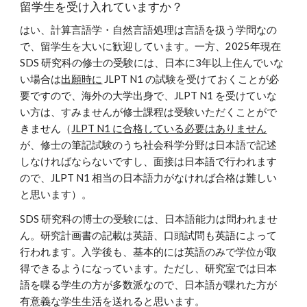
留学生を受け入れていますか？
はい、計算言語学・自然言語処理は言語を扱う学問なの
で、留学生を大いに歓迎しています。一方、2025年現在
SDS 研究科の修士の受験には、日本に3年以上住んでいな
い場合は
出願時に
JLPT N1 の試験を受けておくことが必
要ですので、海外の大学出身で、JLPT N1 を受けていな
い方は、すみませんが修士課程は受験いただくことがで
きません（
JLPT N1 に合格している必要はありません
が、修士の筆記試験のうち社会科学分野は日本語で記述
しなければならないですし、面接は日本語で行われます
ので、JLPT N1 相当の日本語力がなければ合格は難しい
と思います）。
SDS 研究科の博士の受験には、日本語能力は問われませ
ん。研究計画書の記載は英語、口頭試問も英語によって
行われます。入学後も、基本的には英語のみで学位が取
得できるようになっています。ただし、研究室では日本
語を喋る学生の方が多数派なので、日本語が喋れた方が
有意義な学生生活を送れると思います。