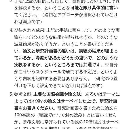
手法: 上記の目的に対応して、技術的にどのようにそれ
を解決するか、ということを
可能な限り具体的に書い
て
く
ださい。（適切なアプローチが選択されていなけ
れば減点です）
期待される成果: 上記の手法に照らして、どのような実
験をしてどのような結果が得られそうか、どのような
波及効果がありそうか、ということを書いてくださ
い。
論文と研究計画書の違いは、実験の結果が埋まっ
ているか、考察があるかどうかの違いで、どのような
実験をするか、というところまでは共通
です。※自分
がこういうスケジュールで研究する予定だ、というよ
うな内容を記載する必要はありません。（研究の位置
付けを正しく設定できていなければ減点です）
参考文献:
主要な国際会議や論文誌、あるいはテーマに
よっては arXiv の論文はサーベイした上で、研究計画
書をお書きください。
研究計画書を書くために論文を
100本読め（精読ではなく斜め読み）とは言いません
が、参考文献に挙げられている数の10倍程度はサーベ
イしていることを期待します。（全く参考文献がない