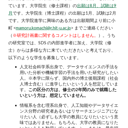
ています。大学院生（修士課程）の
出願は8月、試験は9
月
です。大学院生（博士課程）の出願は1月、試験は2月
です。大学院進学に興味のある方は出願期間より前に小
町 <
mamoru.komachi@r.hit-u.ac.jp
> までご連絡ください
（
※研究計画書に関するコメントはしません。
）。うち
の研究室では、SDS の内部進学者に加え、大学院（修
士）からは多様な方に来ていただきたいと考えており、
以下のような学生を募集しています。
人文社会科学系出身で、データサイエンスの手法を
用いた分析や機械学習の手法を用いた研究がしたい
人。※本学に限らず、国内外の博士後期課程（社会
人博士含む）に進学したいという人を想定していま
す。
この区分の方は、修士の2年間のみで就職した
いという方は、想定していません。
情報系を含む理系出身で、人工知能やデータサイエ
ンス分野の研究者あるいはリサーチエンジニアにな
りたい人（必ずしも大学の教員になりたいという意
味ではありません。もちろん、大学の教員になりた