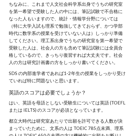
ちなみに、これまで人文社会科学系出身でうちの研究室
を第一希望で受験した人の中には、筆記試験で不合格に
なった人もいますので、統計・情報学分野については
（特に大学入試も理系で勉強してきておらず、かつ学部
時代に数学系の授業を受けていない人は）しっかり準備
してください。理工系出身でうちの研究室を第一希望で
受験した人は、社会人の方も含めて筆記試験には全員合
格しているので、きっちり復習すれば大丈夫です。社会
人の方は研究計画書の方をしっかり書いてください。
SDS の内部進学者であれば1-2年生の授業をしっかり受け
ていれば特に問題ないと思います。
英語のスコアは必要でしょうか？
はい、英語を母語としない受験生については英語 (TOEFL
または IELTS) のスコアが必須となっています。
都立大時代は研究室あたりで出願を許可できる人数が決
まっていたために、文系の人は TOEIC 785点未満、理系
の人は TOEIC 650点未満の方は機械的に出願をお断りし