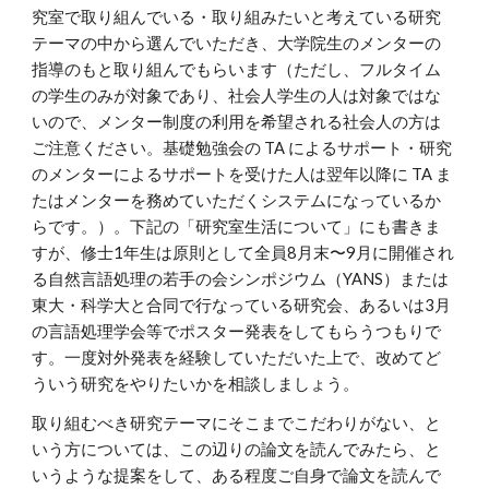
究室で取り組んでいる・取り組みたいと考えている研究
テーマの中から選んでいただき、大学院生のメンターの
指導のもと取り組んでもらいます（ただし、フルタイム
の学生のみが対象であり、社会人学生の人は対象ではな
いので、メンター制度の利用を希望される社会人の方は
ご注意ください。基礎勉強会の TA によるサポート・研究
のメンターによるサポートを受けた人は翌年以降に TA ま
たはメンターを務めていただくシステムになっているか
らです。）。下記の「研究室生活について」にも書きま
すが、修士1年生は原則として全員8月末〜9月に開催され
る自然言語処理の若手の会シンポジウム（YANS）または
東大・科学大と合同で行なっている研究会、あるいは3月
の言語処理学会等でポスター発表をしてもらうつもりで
す。一度対外発表を経験していただいた上で、改めてど
ういう研究をやりたいかを相談しましょう。
取り組むべき研究テーマにそこまでこだわりがない、と
いう方については、この辺りの論文を読んでみたら、と
いうような提案をして、ある程度ご自身で論文を読んで