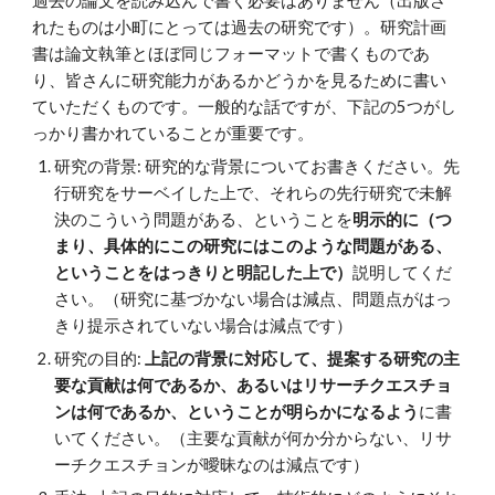
過去の論文を読み込んで書く必要はありません（出版さ
れたものは小町にとっては過去の研究です）。研究計画
書は論文執筆とほぼ同じフォーマットで書くものであ
り、皆さんに研究能力があるかどうかを見るために書い
ていただくものです。一般的な話ですが、下記の5つがし
っかり書かれていることが重要です。
研究の背景: 研究的な背景についてお書きください。先
行研究をサーベイした上で、それらの先行研究で未解
決のこういう問題がある、ということを
明示的に（つ
まり、具体的にこの研究にはこのような問題がある、
ということをはっきりと明記した上で）
説明してくだ
さい。（研究に基づかない場合は減点、問題点がはっ
きり提示されていない場合は減点です）
研究の目的:
上記の背景に対応して、提案する研究の主
要な貢献は何であるか、あるいはリサーチクエスチョ
ンは何であるか、ということが明らかになるよう
に書
いてください。（主要な貢献が何か分からない、リサ
ーチクエスチョンが曖昧なのは減点です）